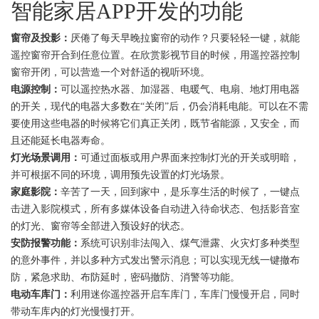
智能家居APP开发的功能
窗帘及投影：
厌倦了每天早晚拉窗帘的动作？只要轻轻一键，就能
遥控窗帘开合到任意位置。在欣赏影视节目的时候，用遥控器控制
窗帘开闭，可以营造一个对舒适的视听环境。
电源控制：
可以遥控热水器、加湿器、电暖气、电扇、地灯用电器
的开关，现代的电器大多数在“关闭”后，仍会消耗电能。可以在不需
要使用这些电器的时候将它们真正关闭，既节省能源，又安全，而
且还能延长电器寿命。
灯光场景调用：
可通过面板或用户界面来控制灯光的开关或明暗，
并可根据不同的环境，调用预先设置的灯光场景。
家庭影院：
辛苦了一天，回到家中，是乐享生活的时候了，一键点
击进入影院模式，所有多媒体设备自动进入待命状态、包括影音室
的灯光、窗帘等全部进入预设好的状态。
安防报警功能：
系统可识别非法闯入、煤气泄露、火灾灯多种类型
的意外事件，并以多种方式发出警示消息；可以实现无线一键撤布
防，紧急求助、布防延时，密码撤防、消警等功能。
电动车库门：
利用迷你遥控器开启车库门，车库门慢慢开启，同时
带动车库内的灯光慢慢打开。